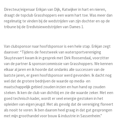
Directeur/eigenaar Erikjan van Dijk, Katwijker in hart en nieren,
draagt de topclub Grasshoppers een warm hart toe. Was meer dan
regelmatig te vinden bij de wedstrijden van zijn dochter en op de
tribune bij de Eredivisiewedstrijden van Dames 1.
Van clubsponsor naar hoofdsponsor is een hele stap. Erikjan zegt
daarover: “Tijdens de feestweek van watersportvereniging
Skuytevaert kwam ik in gesprek met Dirk Roosendaal, voorzitter
van de partner & sponsorcommissie van Grasshoppers. We kennen
elkaar al jaren en ik hoorde dat ondanks alle successen van de
laatste jaren, er geen hoofdsponsor werd gevonden. Ik dacht nog
wel dat de grotere bedrijven de waarde op media- en
maatschappelijk gebied zouden inzien en hun hand op zouden
steken. Ik ken de club van dichtbij en zie die waarde zeker. Met een
goed technisch kader, wordt er veel energie gestoken in het
opleiden van eigen jeugd. Met als gevolg dat de vereniging floreert
als nooit te voren. Ik ben daarom heel graag in dat gat gesprongen
met mijn groothandel voor bouw & industrie in Sassenheim.”