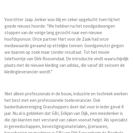
Voorzitter Jaap Jonker was blij en zeker opgelucht toen hij het
goede nieuws hoorde: “We hebben na het noodgedwongen
stoppen van de vorige lang gezocht naar een nieuwe
hoofdsponsor. Onze partner Hart voor de Zaak had onze
mediawaarde geraamd op ettelijke tonnen. Goedgemutst gingen
we daarom op zoek maar zonder resultaat. Tot het mooie
telefoontje van Dirk Roosendaal. De introductie vindt waarschijnlijk
plaats met de nieuwe kleding van adidas, die vanaf dit seizoen de
kledingleverancier wordt.”
Niet alleen professionals in de bouw, industrie en techniek werken
het best met een professionele toeleverancier. Ook
basketbalvereniging Grasshoppers doet dat voor in ieder geval 4
jaar. Nu al is gebleken dat GBI, Erikjan van Dijk, een meedenker is
die zijn klanten met verstand van zaken vooruit helpt. Als specialist
in gereedschappen, bevestigingsmaterialen, ijzerwaren,
bouwbeslag en machines is GBI van Dijk Sassenheim de flexibele